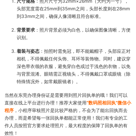
尺寸规格
：照片尺寸为32mm×26mm（大约为一寸），
头部宽度需在25mm到35mm之间，头部长度则在28mm
到33mm之间，确保人像清晰且符合标准。
背景要求
：照片背景必须为白色，以确保图像清晰，方便
识别。
着装与姿态
：拍照时需免冠，即不能戴帽子，头部应正对
相机，不得佩戴任何头饰、耳环等装饰物。同时，建议穿
深色带衣领的衣服，避免穿白色或过于浅色的衣物，以免
与背景混淆。眼睛需正视镜头，不得佩戴口罩或眼镜（除
特殊情况外，如常戴眼镜者）。
当然在东莞办理身份证是需要用到照片回执单的哦！我们可以
直接在线上平台进行办理！推荐大家使用
“数码照相回执”微信小
程序
，小程序审核照片是比较严格的，不会为了能出回执而去
办理，而是希望每一张回执单都能正常使用！我们有专业的工
作人员按照官方要求处理照片，最大程度的保障了回执单的有
效性！