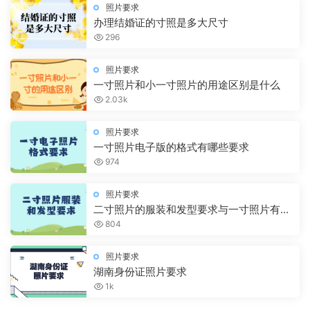
照片要求
办理结婚证的寸照是多大尺寸
296
照片要求
一寸照片和小一寸照片的用途区别是什么
2.03k
照片要求
一寸照片电子版的格式有哪些要求
974
照片要求
二寸照片的服装和发型要求与一寸照片有区
别吗
804
照片要求
湖南身份证照片要求
1k